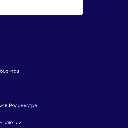
бъектов
к в Росреестре
у ключей