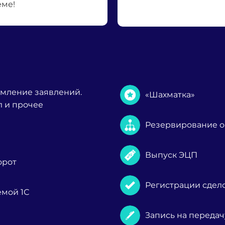
еме!
мление заявлений.
«Шахматка»
л и прочее
Резервирование о
Выпуск ЭЦП
орот
Регистрации сдело
мой 1С
Запись на передач