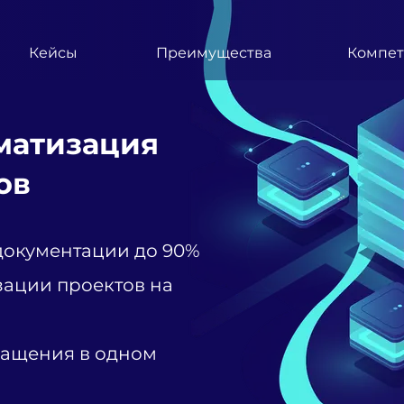
Кейсы
Преимущества
Компе
матизация
ов
документации до 90%
зации проектов на
бращения в одном