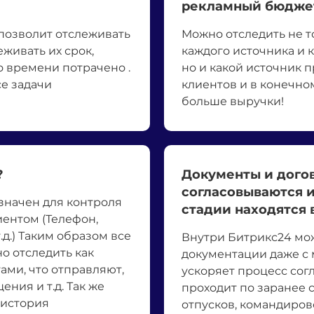
рекламный бюдже
 позволит отслеживать
Можно отследить не т
еживать их срок,
каждого источника и 
о времени потрачено .
но и какой источник 
се задачи
клиентов и в конечно
больше выручки!
?
Документы и дого
согласовываются и
значен для контроля
стадии находятся
иентом (Телефон,
.д.) Таким образом все
Внутри Битрикс24 мо
о отследить как
документации даже с 
ми, что отправляют,
ускоряет процесс сог
ния и т.д. Так же
проходит по заранее 
 история
отпусков, командирово