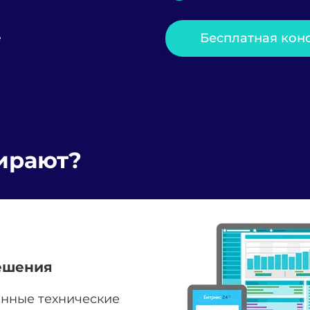
Бесплатная конс
е
ирают?
ешения
анные технические