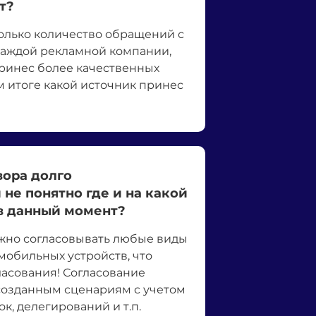
т?
олько количество обращений с
каждой рекламной компании,
принес более качественных
м итоге какой источник принес
вора долго
 не понятно где и на какой
 в данный момент?
жно согласовывать любые виды
мобильных устройств, что
ласования! Согласование
созданным сценариям с учетом
к, делегирований и т.п.